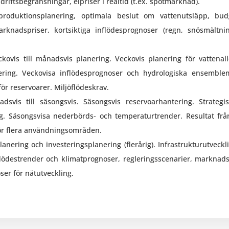
 driftsbegränsningar, elpriser i realtid (t.ex. spotmarknad).
roduktionsplanering, optimala beslut om vattenutsläpp, bud
knadspriser, kortsiktiga inflödesprognoser (regn, snösmältnin
kovis till månadsvis planering. Veckovis planering för vattenall
ering. Veckovisa inflödesprognoser och hydrologiska ensemblem
ör reservoarer. Miljöflödeskrav.
svis till säsongsvis. Säsongsvis reservoarhantering. Strategis
. Säsongsvisa nederbörds- och temperaturtrender. Resultat frå
 för flera användningsområden.
lanering och investeringsplanering (flerårig). Infrastrukturutveck
nflödestrender och klimatprognoser, regleringsscenarier, marknads
ser för nätutveckling.