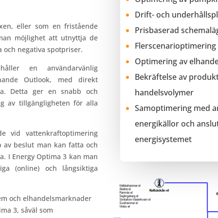
Drift- och underhållsp
xen, eller som en fristående
Prisbaserad schemalä
man möjlighet att utnyttja de
Flerscenarioptimering
 och negativa spotpriser.
Optimering av elhand
åller en användarvänlig
Bekräftelse av produk
iknande Outlook, med direkt
rna. Detta ger en snabb och
handelsvolymer
g av tillgängligheten för alla
Samoptimering med a
energikällor och anslut
de vid vattenkraftoptimering
energisystemet
p av beslut man kan fatta och
ta. I Energy Optima 3 kan man
ga (online) och långsiktiga
stem och elhandelsmarknader
ima 3, såväl som