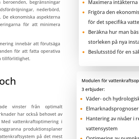
Maximera intäkterna
a beroenden, begränsningar
dsfördröjningar, nederbörd,
Frigöra den ekonomis
e. De ekonomiska aspekterna
för det specifika vat
eringarna för att minimera
Beräkna hur man bäst
storleken på nya inst
mering innebär att förutsäga
nden för att fatta operativa
Beslutsstöd för en sä
illförlitlighet.
 och
Modulen för vattenkraftsop
3 erbjuder:
Väder- och hydrologis
ade vinster från optimalt
Elmarknadsprognoser
rknader har också behovet av
Hantering av nivåer i 
. Med vattenkraftoptimering i
vattensystem
noggranna produktionsplaner
vattenkraftsystem på det mest
Optimering av pumpkr