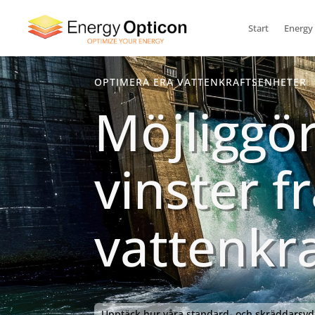
Start
Energy
OPTIMERA ERA VATTENKRAFTSENHETER
Möjliggö
vinster f
vattenkra
Upptäck hur våra standard- och skräddarsydd