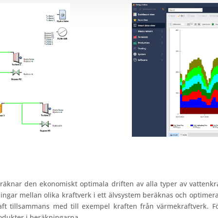
äknar den ekonomiskt optimala driften av alla typer av vattenkraf
gar mellan olika kraftverk i ett älvsystem beräknas och optimer
ft tillsammans med till exempel kraften från värmekraftverk. Fö
odukter i beräkningarna.