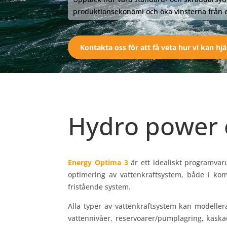
produktionsekonomi och öka vinsterna från 
Kontakta oss för att få veta hur vi kan hjä
Hydro power 
Energy Optima 3
är ett idealiskt programvar
optimering av vattenkraftsystem, både i ko
fristående system.
Alla typer av vattenkraftsystem kan modelle
vattennivåer, reservoarer/pumplagring, kaska