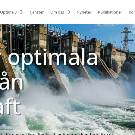
 Optima 3
Tjänster
Om oss
Nyheter
Publikationer
Kon
r optimala
rån
ft
a lösningar för vattenkraftsoptimering kan förbättra er