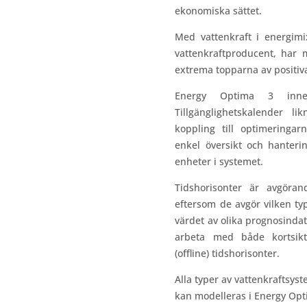
ekonomiska sättet.
Med vattenkraft i energimi
vattenkraftproducent, har 
extrema topparna av positiva
Energy Optima 3 inneh
Tillgänglighetskalender l
koppling till optimeringa
enkel översikt och hanterin
enheter i systemet.
Tidshorisonter är avgöran
eftersom de avgör vilken ty
värdet av olika prognosinda
arbeta med både kortsikti
(offline) tidshorisonter.
Alla typer av vattenkraftsy
kan modelleras i Energy Opt