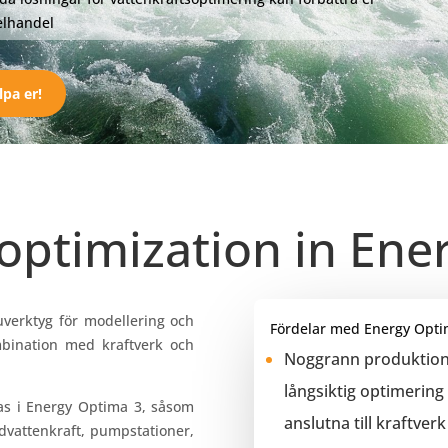
elhandel
lpa er!
optimization in Ene
uverktyg för modellering och
Fördelar med Energy Optim
mbination med kraftverk och
Noggrann produktions
långsiktig optimering 
ras i Energy Optima 3, såsom
anslutna till kraftver
dvattenkraft, pumpstationer,