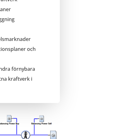
laner
ggning
elsmarknader
tionsplaner och
ndra förnybara
na kraftverk i