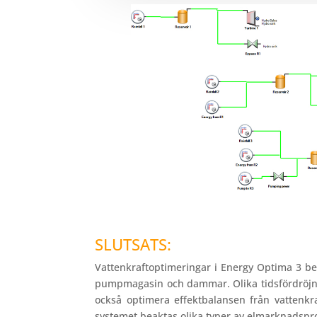
SLUTSATS:
Vattenkraftoptimeringar i Energy Optima 3 ber
pumpmagasin och dammar. Olika tidsfördröjnin
också optimera effektbalansen från vattenkra
systemet beaktas olika typer av elmarknadspr