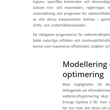
bypass, specifika beteenden och ömsesidig
(såsom min- och maxnivåer), regleringar, ti
snösmältning och prognoser för vatteninflöd
av alla dessa komponenter behövs i optim
drifts- och underhållskostnader.
De viktigaste prognoserna för vattenkraftopti
både naturliga inflöden och marknadsförhålla
beslut som maximerar effektivitet, intäkter och t
Modellering
optimering
Med möjligheten till ök
deltagande på elhandelsma
vattenkraftoptimering ökat
Energy Optima 3 får man 
för hur man bör driva sitt 