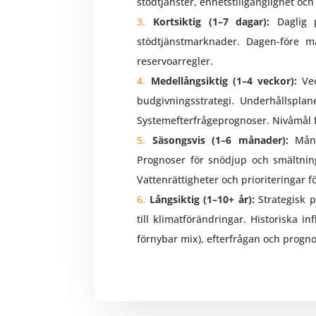
stödtjänster, enhetstillgänglighet och
Kortsiktig (1–7 dagar):
Daglig p
stödtjänstmarknader. Dagen-före mar
reservoarregler.
Medellångsiktig (1–4 veckor):
Vec
budgivningsstrategi. Underhållsplan
Systemefterfrågeprognoser. Nivåmål f
Säsongsvis (1–6 månader):
Månad
Prognoser för snödjup och smältning
Vattenrättigheter och prioriteringar
Långsiktig (1–10+ år):
Strategisk p
till klimatförändringar. Historiska i
förnybar mix), efterfrågan och progno